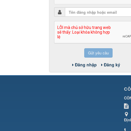
Gửi yêu cầu
Đăng nhập
Đăng ký
CÔ
CÔN
Địn