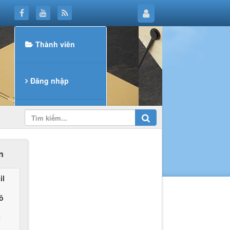
Thành viên
Đăng nhập
Đăng ký
n
Khôi phục mật khẩu
il
 ô
t