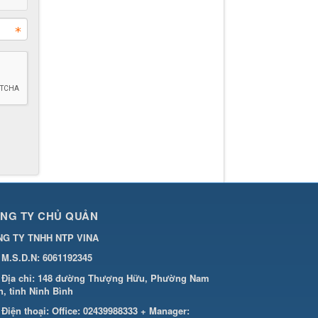
NG TY CHỦ QUẢN
G TY TNHH NTP VINA
M.S.D.N: 6061192345
Địa chỉ:
148 đường Thượng Hữu, Phường Nam
h, tỉnh Ninh Bình
Điện thoại:
Office: 02439988333 + Manager: