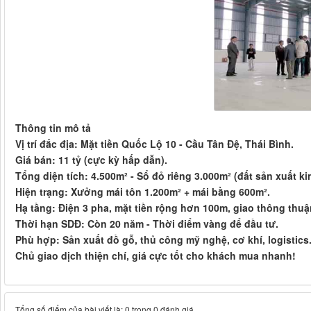
Thông tin mô tả
Vị trí đắc địa: Mặt tiền Quốc Lộ 10 - Cầu Tân Đệ, Thái Bình.
Giá bán: 11 tỷ (cực kỳ hấp dẫn).
Tổng diện tích: 4.500m² - Sổ đỏ riêng 3.000m² (đất sản xuất k
Hiện trạng: Xưởng mái tôn 1.200m² + mái bằng 600m².
Hạ tầng: Điện 3 pha, mặt tiền rộng hơn 100m, giao thông thuận
Thời hạn SDĐ: Còn 20 năm - Thời điểm vàng để đầu tư.
Phù hợp: Sản xuất đồ gỗ, thủ công mỹ nghệ, cơ khí, logistics
Chủ giao dịch thiện chí, giá cực tốt cho khách mua nhanh!
Tổng số điểm của bài viết là: 0 trong 0 đánh giá