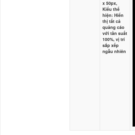
x 50px,
Kiểu thể
hiện
: Hiển
thị tất cả
quảng cáo
với tần suất
100%, vị trí
sắp xếp
ngẫu nhiên