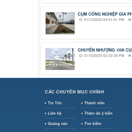
CỤM CÔNG NGHIỆP GIA PHÚ
01/12/2025 04:01:41 PM
CHUYỂN NHƯỢNG 1HA CỤM
01/12/2025 02:22:26 PM
CÁC CHUYÊN MỤC CHÍNH
Tin Tức
Thành viên
Liên hệ
Thăm dò ý kiến
Quảng cáo
Tìm kiếm