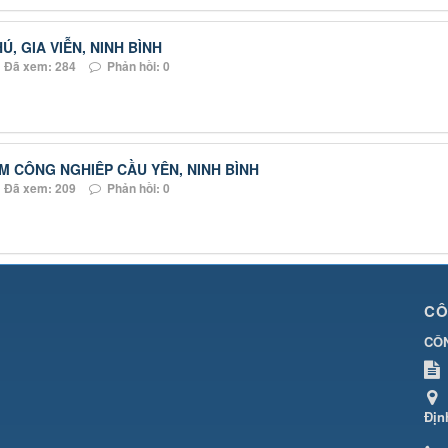
, GIA VIỄN, NINH BÌNH
Đã xem: 284
Phản hồi: 0
 CÔNG NGHIÊP CẦU YÊN, NINH BÌNH
Đã xem: 209
Phản hồi: 0
CÔ
CÔN
Địn