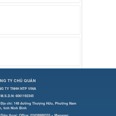
NG TY CHỦ QUẢN
G TY TNHH NTP VINA
M.S.D.N: 6061192345
Địa chỉ:
148 đường Thượng Hữu, Phường Nam
h, tỉnh Ninh Bình
Điện thoại:
Office: 02439988333 + Manager: