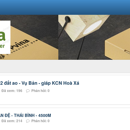
đất ao - Vụ Bản - giáp KCN Hoà Xá
Đã xem: 196
Phản hồi: 0
 ĐỆ - THÁI BÌNH - 4500M
Đã xem: 214
Phản hồi: 0